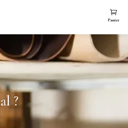

Panier
al ?