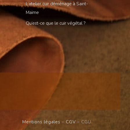
L’atelier cuir déménage à Saint-
Maime
Qu’est-ce que le cuir végétal ?
Mentions légales
–
CGV
– CGU