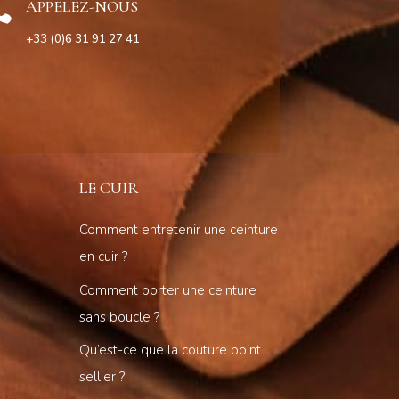

APPELEZ-NOUS
+33 (0)6 31 91 27 41
LE CUIR
Comment entretenir une ceinture
en cuir ?
Comment porter une ceinture
sans boucle ?
Qu’est-ce que la couture point
sellier ?