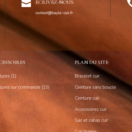

ÉCRIVEZ-NOUS
contact@bayle-cuir.fr
CESSOIRES
PLAN DU SITE
1
tures
1
Bracelet cuir
produit
10
ntures sur commande
10
Ceinture sans boucle
produits
Ceinture cuir
Accessoires cuir
Sac et cabas cuir
Cuir bureau