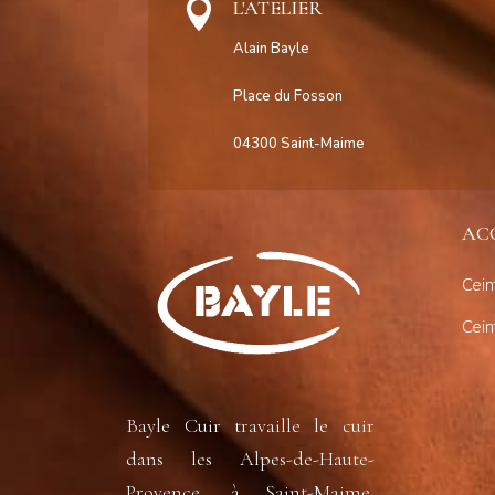

L'ATELIER
Alain Bayle
Place du Fosson
04300 Saint-Maime
AC
Cein
Cei
Bayle Cuir travaille le cuir
dans les Alpes-de-Haute-
Provence, à Saint-Maime,