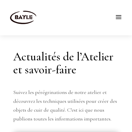
M
a
ACCUEIL
BOUTIQUE
Actualités de l’Atelier
CRÉATIONS
et savoir-faire
L’ATELIER
CONTACT
BLOG
Suivez les pérégrinations de notre atelier et
découvrez les techniques utilisées pour créer des
objets de cuir de qualité. C’est ici que nous
publions toutes les informations importantes.